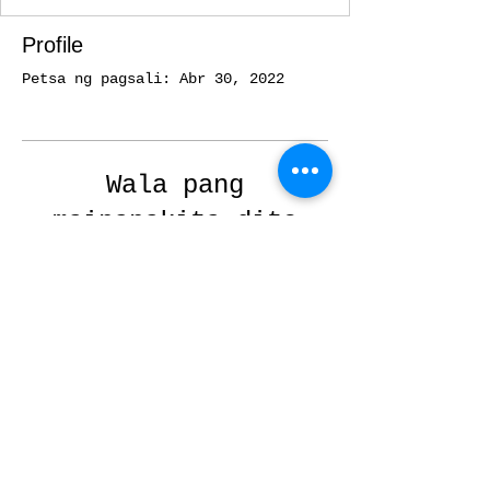
Profile
Petsa ng pagsali: Abr 30, 2022
Wala pang
maipapakita dito
Kapag nagdagdag ang
miyembrong ito ng
impormasyon tungkol sa
sarili nila, makikita mo ito
dito.
2025
Local 50 - Workers United - All Rights
Reserved
Privacy Policy