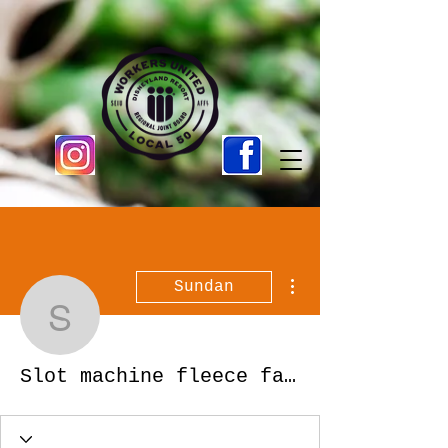
Higit pang mga pagkilos
Sundan
Slot machine fleece fabr
Slot machine fleece fabric