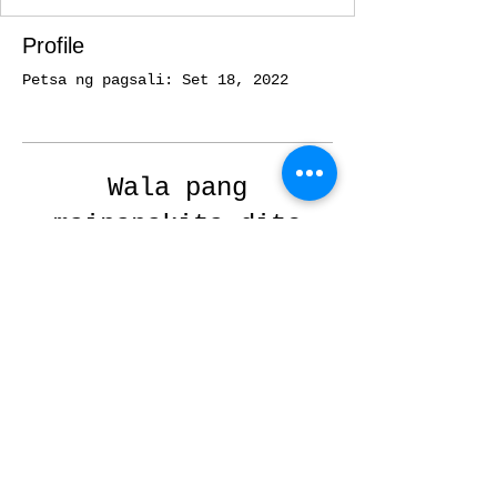
Profile
Petsa ng pagsali: Set 18, 2022
Wala pang
maipapakita dito
Kapag nagdagdag ang
miyembrong ito ng
impormasyon tungkol sa
sarili nila, makikita mo ito
dito.
2025
Local 50 - Workers United - All Rights
Reserved
Privacy Policy