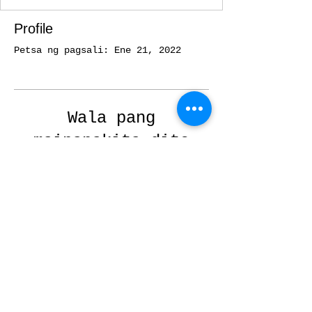
Profile
Petsa ng pagsali: Ene 21, 2022
Wala pang
maipapakita dito
Kapag nagdagdag ang
miyembrong ito ng
impormasyon tungkol sa
sarili nila, makikita mo ito
dito.
2025
Local 50 - Workers United - All Rights
Reserved
Privacy Policy