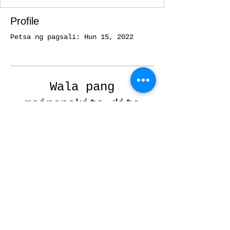
Profile
Petsa ng pagsali: Hun 15, 2022
Wala pang
maipapakita dito
Kapag nagdagdag ang
miyembrong ito ng
impormasyon tungkol sa
sarili nila, makikita mo ito
dito.
2025
Local 50 - Workers United - All Rights
Reserved
Privacy Policy