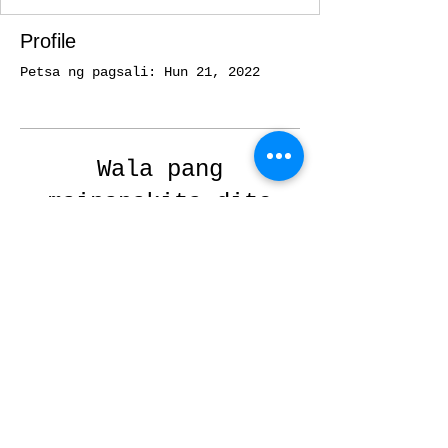
Profile
Petsa ng pagsali: Hun 21, 2022
Wala pang
maipapakita dito
Kapag nagdagdag ang
miyembrong ito ng
impormasyon tungkol sa
sarili nila, makikita mo ito
dito.
2025
Local 50 - Workers United - All Rights
Reserved
Privacy Policy