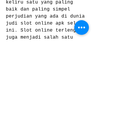
keliru satu yang paling 
baik dan paling simpel 
perjudian yang ada di dunia 
judi slot online apk selagi 
ini. Slot online terlengkap 
juga menjadi salah satu 
alternatif untuk menemukan 
uang dan keuntungan segera, 
bahwa gunakan ponsel 
Android/PC untuk bermain di 
situs khusus judi slot 
online.
Karena Anda pemain bisa 
dengan mudah menikmati saat 
bermain yang terbaik Slot 
permainan judi di ponsel 
Android, pemain Anda bisa 
menerima manfaat ini. Unduh 
sistem yang serupa benar-