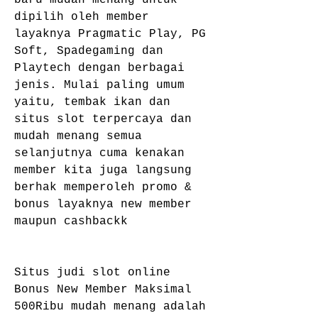
baru mudah menang untuk 
dipilih oleh member 
layaknya Pragmatic Play, PG 
Soft, Spadegaming dan 
Playtech dengan berbagai 
jenis. Mulai paling umum 
yaitu, tembak ikan dan 
situs slot terpercaya dan 
mudah menang semua 
selanjutnya cuma kenakan 
member kita juga langsung 
berhak memperoleh promo & 
bonus layaknya new member 
maupun cashbackk
Situs judi slot online 
Bonus New Member Maksimal 
500Ribu mudah menang adalah 